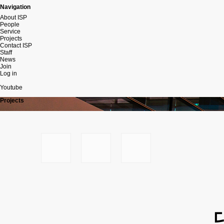
Navigation
About ISP
People
Service
Projects
Contact ISP
Staff
News
Join
Log in
Youtube
Projects
본문