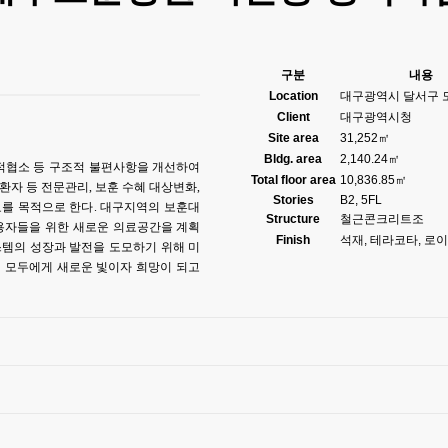
구분
내용
Location
대구광역시 달서구 도
Client
대구광역시청
Site area
31,252㎡
Bldg. area
2,140.24㎡
적협소 등 구조적 불편사항을 개선하여
Total floor area
10,836.85㎡
환자 등 전문관리
,
보훈 수혜 대상변화
,
Stories
B2, 5FL
요를 목적으로 한다
.
대구지역의 보훈대
Structure
철근콘크리트조
용자들을 위한 새로운 의료공간을 계획
Finish
석재, 테라코타, 로
템의 성장과 발전을 도모하기 위해 미
 모두에게 새로운 빛이자 희망이 되고